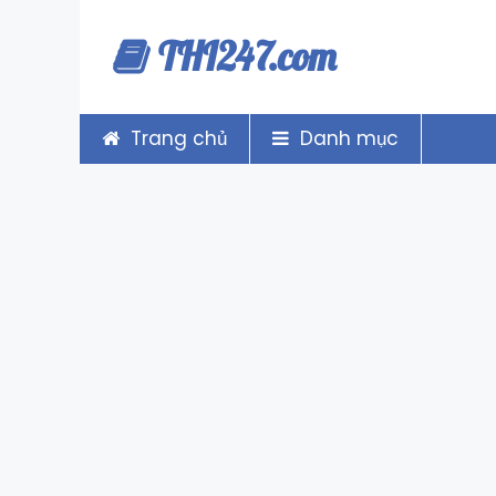
Chuyển
THI247.com
đến
nội
dung
Trang chủ
Danh mục